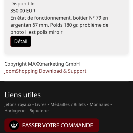
Disponible
350.00 EUR
En état de fonctionnement, boitier N° 79 en
argentan 67 mm. Poids 180 gr. problème de
photo il est polis miroir
Détail
Copyright MAXXmarketing GmbH
JoomShopping Download & Support
Liens utiles
Jetons royaux
-
Livres
-
Médailles / Billets
-
Monnaies
-
Horlogerie
-
Bijouterie