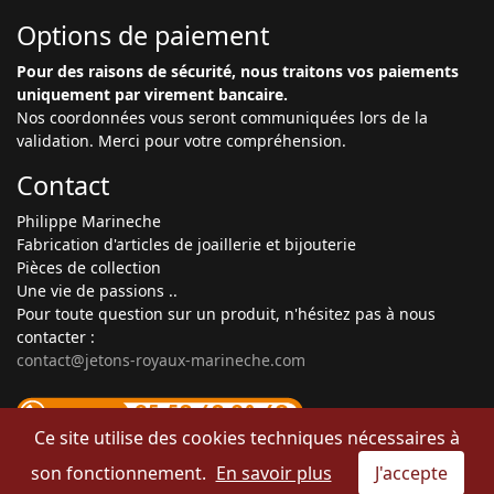
Options de paiement
Pour des raisons de sécurité, nous traitons vos paiements
uniquement par virement bancaire.
Nos coordonnées vous seront communiquées lors de la
validation. Merci pour votre compréhension.
Contact
Philippe Marineche
Fabrication d'articles de joaillerie et bijouterie
Pièces de collection
Une vie de passions ..
Pour toute question sur un produit, n'hésitez pas à nous
contacter :
contact@jetons-royaux-marineche.com
Ce site utilise des cookies techniques nécessaires à
son fonctionnement.
En savoir plus
J'accepte
© 2026 JETONS ROYAUX MARINECHE｜
Mentions