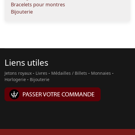
Bracelets pour montres
Bijouterie
Liens utiles
Jetons royaux
-
Livres
-
Médailles / Billets
-
Monnaies
-
Horlogerie
-
Bijouterie