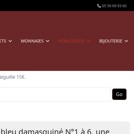
05 59 69 93 60
ETS
MONNAIES
HORLOGERIE
BIJOUTERIE
iguille 15€.
er bleu damasquiné N°1 à 6. une