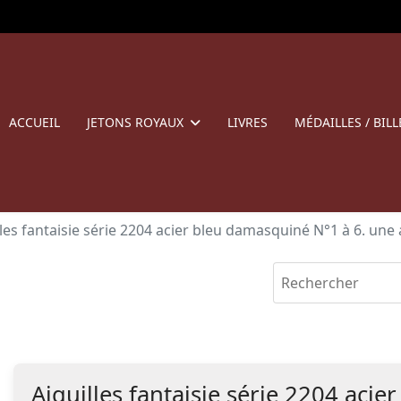
ACCUEIL
JETONS ROYAUX
LIVRES
MÉDAILLES / BILL
lles fantaisie série 2204 acier bleu damasquiné N°1 à 6. une a
Aiguilles fantaisie série 2204 aci