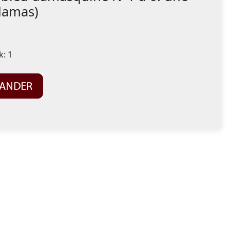
damas
)
k:
1