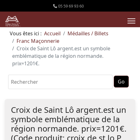
05 59 69 93 60
Vous êtes ici :
Accueil
Médailles / Billets
Franc Maçonnerie
Croix de Saint Lô argent.est un symbole
emblématique de la région normande.
prix=1201€.
Croix de Saint Lô argent.est un
symbole emblématique de la
région normande. prix=1201€.
(Code produit:
croix de st lo P